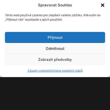
Spravovat Souhlas
Blog
Tipy a rady
Tento web používá cookies pro zlepšení vašeho zážitku. Kliknutím na
„Přijmout vše" souhlasíte s jejich použitím.
Reference
Kontakt
Ochrana osobních údajů
Přijmout
Zásady cookies
Odmítnout
Zobrazit předvolby
Zásady cookies
Ochrana osobních údajů
Klepnutím přijměte marketingové soubory
cookie a povolte tento obsah