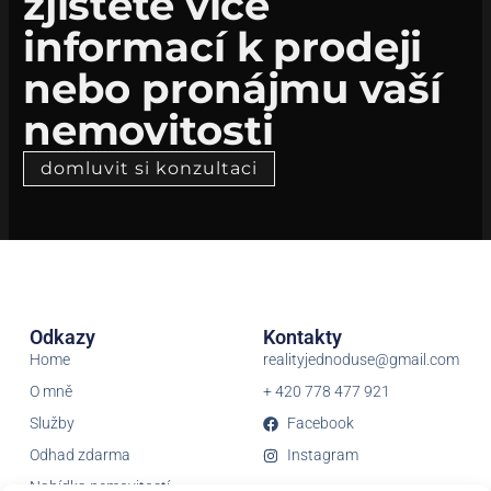
zjistěte více
informací k prodeji
nebo pronájmu vaší
nemovitosti
domluvit si konzultaci
Odkazy
Kontakty
Home
realityjednoduse@gmail.com
O mně
+ 420 778 477 921
Služby
Facebook
Odhad zdarma
Instagram
Nabídka nemovitostí